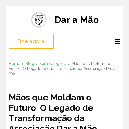
Skip
to
Dar a Mão
content
(Press
Doe agora
Enter)
Home
>
Blog
>
Sem categoria
>
Mãos que Moldam o
Futuro: O Legado de Transformação da Associação Dar a
Mão
Mãos que Moldam o
Futuro: O Legado de
Transformação da
Associação Dar a Mão