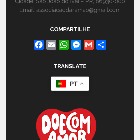
Cidade: São João do Ivaí – PR, 86930-000
Email: associacaodaramao@gmail.com
COMPARTILHE
Facebook
Email
WhatsApp
Messenger
Gmail
Share
TRANSLATE
PT