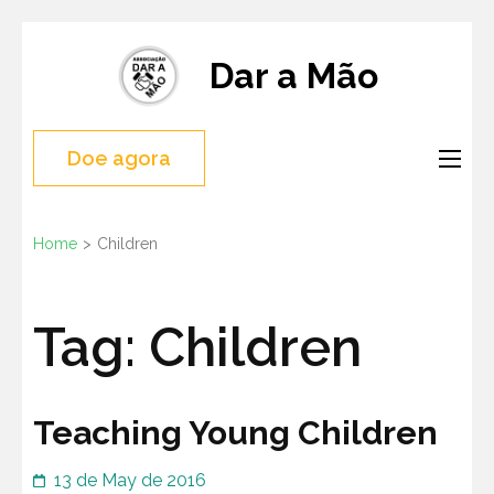
Skip
to
Dar a Mão
content
(Press
Doe agora
Enter)
Home
>
Children
Tag:
Children
Teaching Young Children
13 de May de 2016