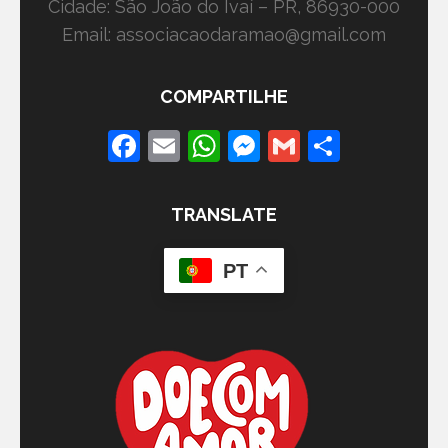
Cidade: São João do Ivaí – PR, 86930-000
Email: associacaodaramao@gmail.com
COMPARTILHE
Facebook
Email
WhatsApp
Messenger
Gmail
Share
TRANSLATE
PT