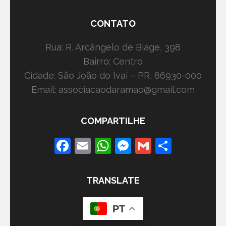
CONTATO
Rua: R. Arcângelo de Biage, 398
Bairro: Centro
Cidade: São João do Ivaí – PR, 86930-000
Email: associacaodaramao@gmail.com
COMPARTILHE
Facebook
Email
WhatsApp
Messenger
Gmail
Share
TRANSLATE
PT