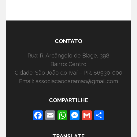
CONTATO
Rua: R. Arcângelo de Biage, 398
Bairro: Centro
Cidade: São João do Ivaí – PR, 86930-000
Email: associacaodaramao@gmail.com
COMPARTILHE
Facebook
Email
WhatsApp
Messenger
Gmail
Share
TRANSLATE