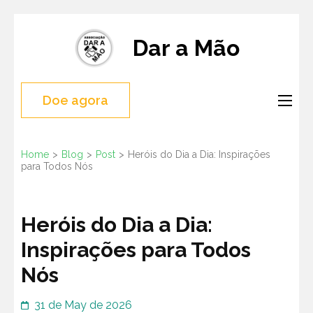
Skip
to
Dar a Mão
content
(Press
Doe agora
Enter)
Home
>
Blog
>
Post
>
Heróis do Dia a Dia: Inspirações
para Todos Nós
Heróis do Dia a Dia:
Inspirações para Todos
Nós
31 de May de 2026