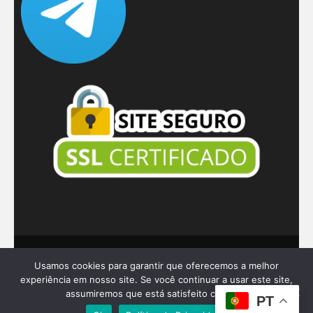
© 2026
Dar a Mão
.
Usamos cookies para garantir que oferecemos a melhor
Benevolent | Developed By
Rara Themes
. Powered
experiência em nosso site. Se você continuar a usar este site,
assumiremos que está satisfeito com ele.
by
WordPress
.
PT