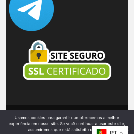
© 2026
Dar a Mão
.
Usamos cookies para garantir que oferecemos a melhor
Benevolent | Developed By
Rara Themes
. Powered
experiência em nosso site. Se você continuar a usar este site,
assumiremos que está satisfeito com ele.
by
WordPress
.
PT