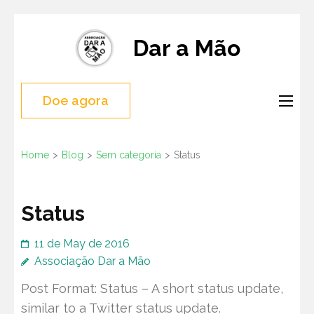
Skip
to
Dar a Mão
content
(Press
Doe agora
Enter)
Home
>
Blog
>
Sem categoria
>
Status
Status
11 de May de 2016
Associação Dar a Mão
Post Format: Status – A short status update,
similar to a Twitter status update.