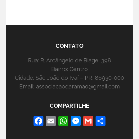
CONTATO
Rua: R. Arcângelo de Biage, 398
Bairro: Centro
Cidade: São João do Ivaí – PR, 86930-000
Email: associacaodaramao@gmail.com
COMPARTILHE
Facebook
Email
WhatsApp
Messenger
Gmail
Share